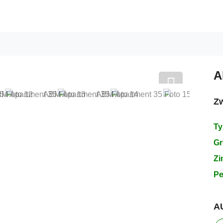
A
Z
Next
Ty
Gr
Zi
Pe
A