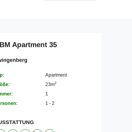
BM Apartment 35
wingenberg
p:
Apartment
2
öße:
23m
mmer:
1
rsonen:
1 - 2
USSTATTUNG